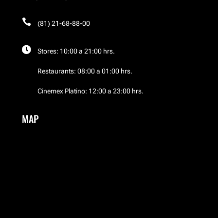

El Palacio de Hierro
(81) 21-68-88-00

Stores: 10:00 a 21:00 hrs.
El Palacio de Hierro
Restaurants: 08:00 a 01:00 hrs.
El Palacio de Hierro
Cinemex Platino: 12:00 a 23:00 hrs.
EMWA
MAP
Frozen Boutique
Garufa
Guess