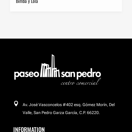
Bimba y Lola
Birkenstock
Breitling
Buchakas
Carl´s Jr
Celular Island

Av. José Vasconcelos #402 esq. Gómez Morín, Del
Cinemex Platino
Valle, San Pedro Garza García, C.P. 66220.
INFORMATION
Corso