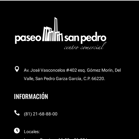
Buchakas
Carl´s Jr
Celular Island

Av. José Vasconcelos #402 esq. Gómez Morín, Del
Cinemex Platino
Valle, San Pedro Garza García, C.P. 66220.
INFORMACIÓN
Corso

El Palacio de Hierro
(81) 21-68-88-00

Locales:
El Palacio de Hierro