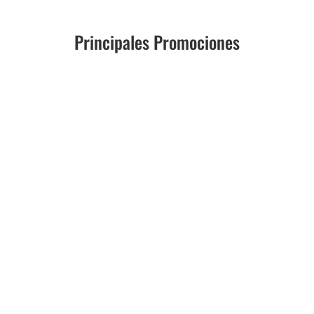
Principales Promociones
"COLORFUL AUGUST" Hasta 15% de
descuento y hasta 9 MSI en portaretratos,
portavelas, cubiertos y más.
Del 31/07/2026
hasta 13/08/2026.
Ver restricciones +
"COLORFUL AUGUST" Hasta 15% de
descuento y hasta 9 MSI en portaretratos,