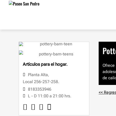
Pott
Artículos para el hogar.
Ofrece 
adolesc
Planta Alta
,
de cali
Local 256-257-258.
8183353946
<< Regres
L - D 11:00 a 21:00 hrs.